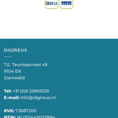
DIGIREUS
T.E. Teunissenwei 49
9104 ER
Damwâld
Tel:
+31 (0)6 23969325
E-mail:
info@digireus.nl
KVK:
73687200
BTW:
NL001442032B94