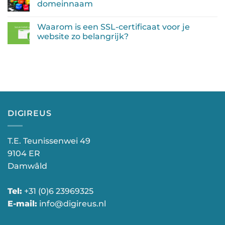
domeinnaam
vaste
Geen
kosten
reacties
met
Waarom is een SSL-certificaat voor je
op
Handige
myPOS
website zo belangrijk?
tips
voor
Geen
het
reacties
kiezen
op
van
Waarom
een
is
goede
een
domeinnaam
SSL-
certificaat
voor
je
website
DIGIREUS
zo
belangrijk?
T.E. Teunissenwei 49
9104 ER
Damwâld
Tel:
+31 (0)6 23969325
E-mail:
info@digireus.nl