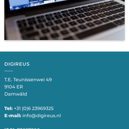
DIGIREUS
T.E. Teunissenwei 49
9104 ER
Damwâld
Tel:
+31 (0)6 23969325
E-mail:
info@digireus.nl